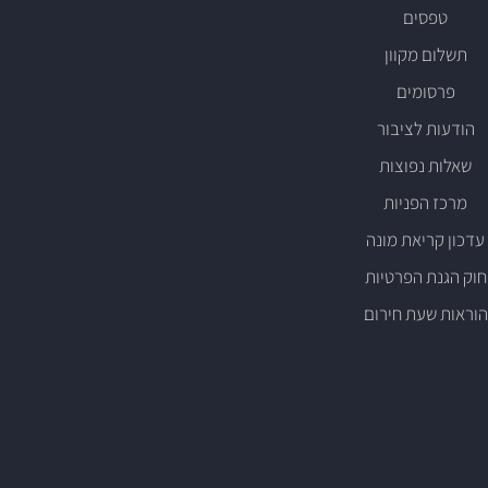
טפסים
תש
לום מקוון
פ
רסומים
הודעו
ת לציבור
שאלות נפוצות
מר
כז הפניות
עדכון קריא
ת מונה
חוק הגנ
ת הפרטיות
ה
וראות
שעת חירום