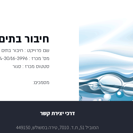
ד
חיבור בתים
שם פרוייקט : חיבור בתים 
מס' מכרז : 0634-30/16-3996
סטטוס מכרז : סגור
מסמכים:
דרכי יצירת קשר
המוביל 51, ת.ד. 7010, טירה במשולש, 449150