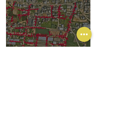
הנחת קווי ביוב " מתחם 4 -
טירה