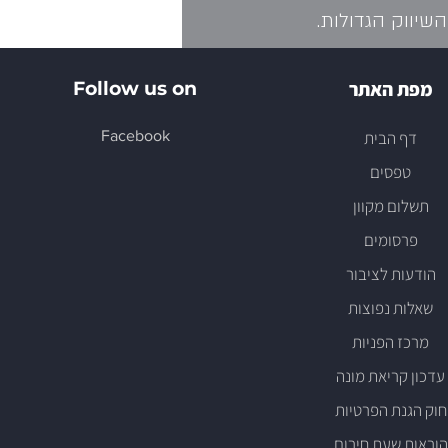
שיווק הגדולות.
מפת האתר
Follow us on
דף הבית
Facebook
טפסים
תש
לום מקוון
פ
רסומים
הודעו
ת לציבור
שאלות נפוצות
מר
כז הפניות
עדכון קריא
ת מונה
חוק הגנ
ת הפרטיות
ה
וראות
שעת חירום