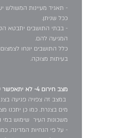
- תאגיד מעיינות המשולש י
ככל שניתן.
- בבתי התושבים יתבטא הקו
המגיעה להם.
כלל התושבים יונחו לצמצום ה
בעיתות מצוקה.
מצב חירום 4- לא יתאפשר שימוש במים מהצנרת בחלק משכונות העיר   
 במצב זה צפויה פגיעה בצ
מים בצנרת. כמו כן יתכנו מ
משכונות העיר  שימוש במי ה
- על פי הנחיות המדינה, כמות המ