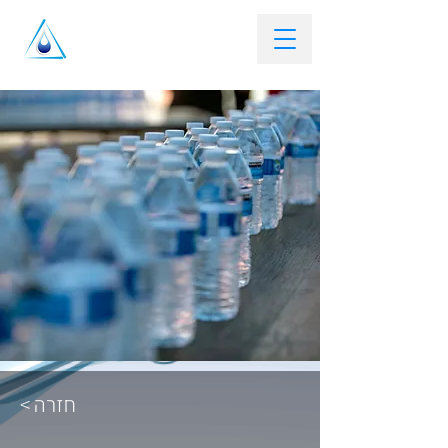
< חזרה