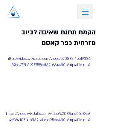
הקמת תחנת שאיבה לביוב
מזרחית כפר קאסם
https://video.wixstatic.com/video/b2088a_4bb19286
87de472b8497755cc132b66a/480p/mp4/file.mp4
https://video.wixstatic.com/video/b2088a_d06e84b7
4e964d05beb832cabcae95dc/480p/mp4/file.mp4