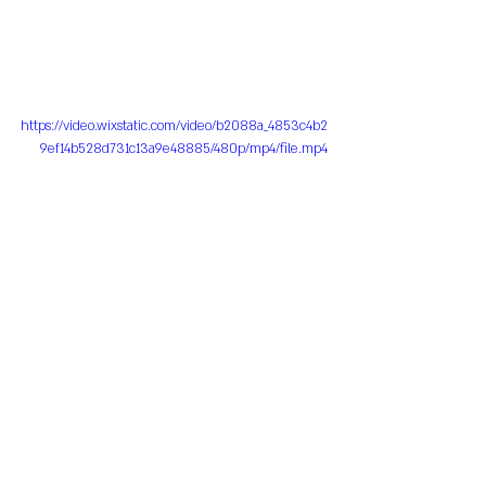
https://video.wixstatic.com/video/b2088a_4853c4b2
9ef14b528d731c13a9e48885/480p/mp4/file.mp4